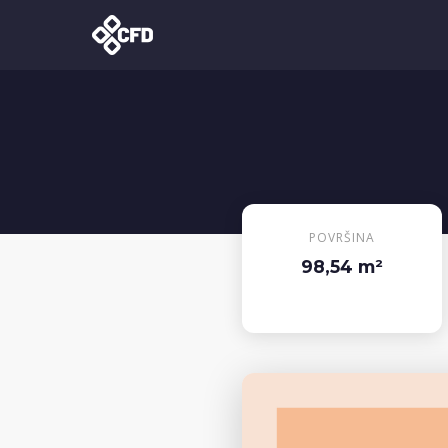
POVRŠINA
98,54 m²