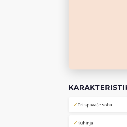
KARAKTERISTI
✓
Tri spavaće soba
✓
Kuhinja