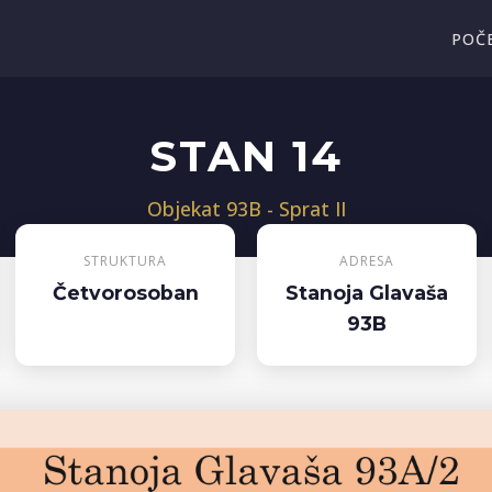
POČ
STAN 14
Objekat 93B - Sprat II
STRUKTURA
ADRESA
Četvorosoban
Stanoja Glavaša
93B