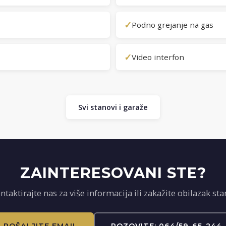
✓
Podno grejanje na gas
✓
Video interfon
Svi stanovi i garaže
ZAINTERESOVANI STE?
ntaktirajte nas za više informacija ili zakažite obilazak sta