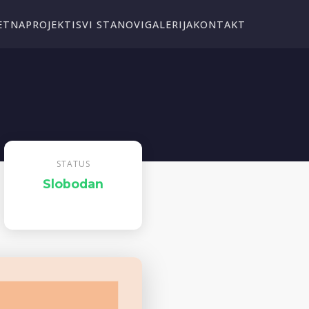
ETNA
PROJEKTI
SVI STANOVI
GALERIJA
KONTAKT
STATUS
Slobodan