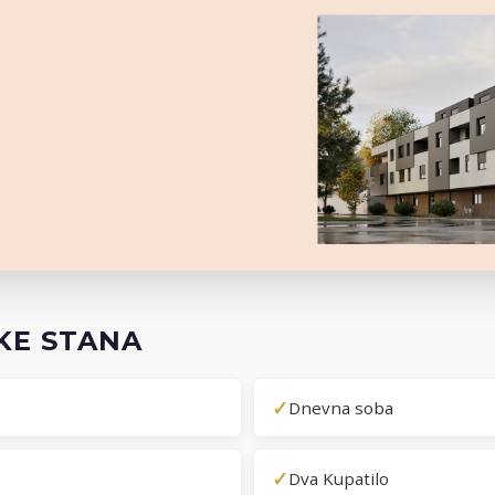
KE STANA
✓
Dnevna soba
✓
Dva Kupatilo