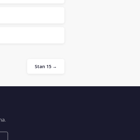
Stan 15 →
na.