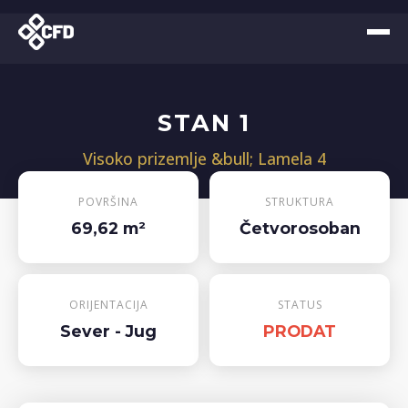
STAN 1
Visoko prizemlje &bull; Lamela 4
POVRŠINA
STRUKTURA
69,62 m²
Četvorosoban
ORIJENTACIJA
STATUS
Sever - Jug
PRODAT