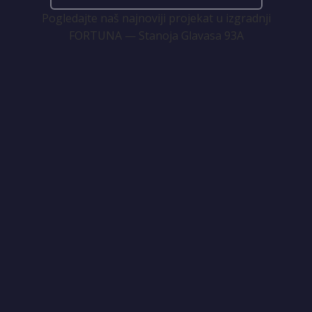
Pogledajte naš najnoviji projekat u izgradnji
FORTUNA — Stanoja Glavasa 93A